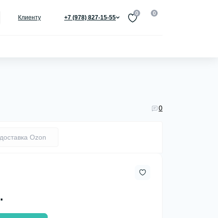
0
0
Клиенту
+7 (978) 827-15-55
0
доставка Ozon
.