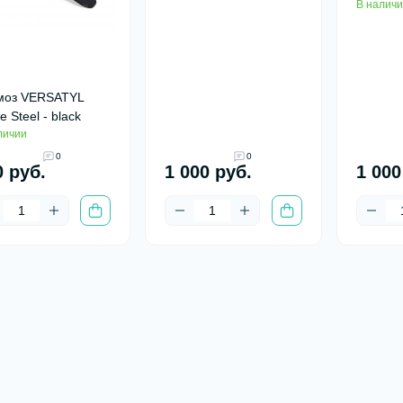
В наличи
моз VERSATYL
e Steel - black
личии
0
0
0 руб.
1 000 руб.
1 000