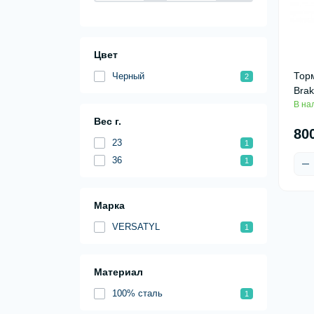
Цвет
Тор
Черный
2
Brak
В на
Вес г.
80
23
1
36
1
Марка
VERSATYL
1
Материал
100% сталь
1