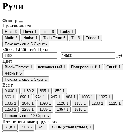
Рули
Фильтр
Производитель
Ethic
3
Flavor
1
Limit
6
Lucky
1
Mafia
2
Native
1
Tech Team
5
Tilt
3
Triada
1
Показать еще 5
Скрыть
3660
-
14500
руб.
Цена
-
руб.
Цвет
Black/Chrome
1
некрашенный
1
Полированный
1
Синий
1
Черный
5
Показать еще 1
Скрыть
Вес г.
0.830
1
1.39
2
835
1
859
1
866
1
890
1
924
1
945
1
984
1
1005
1
1025
1
1035
1
1046
1
1093
1
1120
1
1135
1
1200
1
1215
1
1250
1
1285
1
1335
1
1357
1
1515
1
Показать еще 19
Скрыть
Внешний диаметр руля, мм
31,8
1
31.8
6
32
1
32 мм (стандартный)
1