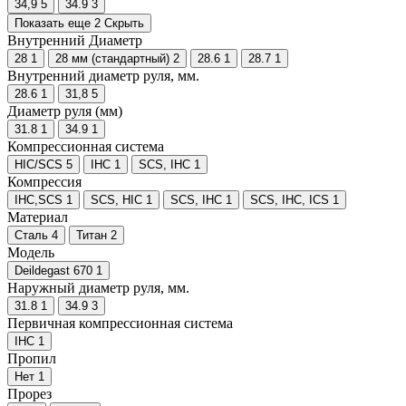
34,9
5
34.9
3
Показать еще 2
Скрыть
Внутренний Диаметр
28
1
28 мм (стандартный)
2
28.6
1
28.7
1
Внутренний диаметр руля, мм.
28.6
1
31,8
5
Диаметр руля (мм)
31.8
1
34.9
1
Компрессионная система
HIC/SCS
5
IHC
1
SCS, IHC
1
Компрессия
IHC,SCS
1
SCS, HIC
1
SCS, IHC
1
SCS, IHC, ICS
1
Материал
Сталь
4
Титан
2
Модель
Deildegast 670
1
Наружный диаметр руля, мм.
31.8
1
34.9
3
Первичная компрессионная система
IHC
1
Пропил
Нет
1
Прорез