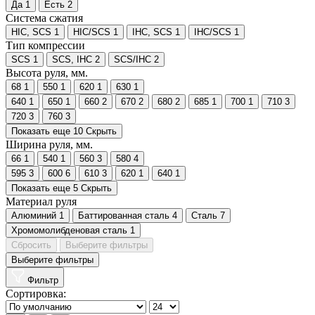
Да
1
Есть
2
Система сжатия
HIC, SCS
1
HIC/SCS
1
IHC, SCS
1
IHC/SCS
1
Тип компрессии
SCS
1
SCS, IHC
2
SCS/IHC
2
Высота руля, мм.
68
1
550
1
620
1
630
1
640
1
650
1
660
2
670
2
680
2
685
1
700
1
710
3
720
3
760
3
Показать еще 10
Скрыть
Ширина руля, мм.
66
1
540
1
560
3
580
4
595
3
600
6
610
3
620
1
640
1
Показать еще 5
Скрыть
Материал руля
Алюминий
1
Баттированная сталь
4
Сталь
7
Хромомолибденовая сталь
1
Сбросить
Выберите фильтры
Выберите фильтры
Фильтр
Сортировка: