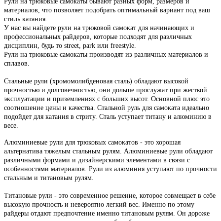
Рули на трюковые самокаты бывают разных форм, размеров и
материалов, что позволяет подобрать оптимальный вариант под ваш
стиль катания.
У нас вы найдете рули на трюковой самокат для начинающих и
профессиональных райдеров, которые подходят для различных
дисциплин, будь то street, park или freestyle.
Рули на трюковые самокаты производят из различных материалов и
сплавов.
Стальные рули (хромомолибденовая сталь) обладают высокой
прочностью и долговечностью, они дольше прослужат при жесткой
эксплуатации и приземлениях с больших высот. Основной плюс это
соотношение цены и качества. Стальной руль для самоката идеально
подойдет для катания в стриту. Сталь уступает титану и алюминию в
весе.
Алюминиевые рули для трюковых самокатов - это хорошая
альтернатива тяжелым стальным рулям. Алюминиевые рули обладают
различными формами и дизайнерскими элементами в связи с
особенностями материалов. Рули из алюминия уступают по прочности
стальным и титановым рулям.
Титановые рули - это современное решение, которое совмещает в себе
высокую прочность и невероятно легкий вес. Именно по этому
райдеры отдают предпочтение именно титановым рулям. Он дороже