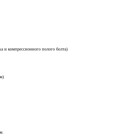
ка и компрессионного полого болта)
ом)
м.