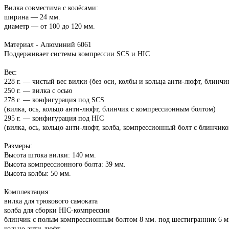
Вилка совместима с колёсами:
ширина — 24 мм.
диаметр — от 100 до 120 мм.
Материал - Алюминий 6061
Поддерживает системы компрессии SCS и HIC
Вес:
228 г. — чистый вес вилки (без оси, колбы и кольца анти-люфт, блинчи
250 г. — вилка с осью
278 г. — конфигурация под SCS
(вилка, ось, кольцо анти-люфт, блинчик с компрессионным болтом)
295 г. — конфигурация под HIC
(вилка, ось, кольцо анти-люфт, колба, компрессионный болт с блинчик
Размеры:
Высота штока вилки: 140 мм.
Высота компрессионного болта: 39 мм.
Высота колбы: 50 мм.
Комплектация:
вилка для трюкового самоката
колба для сборки HIC-компрессии
блинчик с полым компрессионным болтом 8 мм. под шестигранник 6 м
кольцо анти-люфт