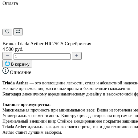
Оплата
Вилка Triada Aether HIC/SCS Серебристая
4 500 руб.
В корзину
Описание
Triada Aether
— это воплощение легкости, стиля и абсолютной надежно
жесткие приземления, массивные дропы и бесконечные скольжения.
Благодаря лаконичному аэродинамическому дизайну и высокоточной фре
Главные преимущества:
Максимальная прочность при минимальном весе: Вилка изготовлена м
Универсальная совместимость: Конструкция адаптирована под самые по
Премиальный внешний вид: Стойкое анодированное покрытие защищает 
Triada Aether идеальна как для жесткого стрита, так и для техничного 
Aether станет лучшим выбором.